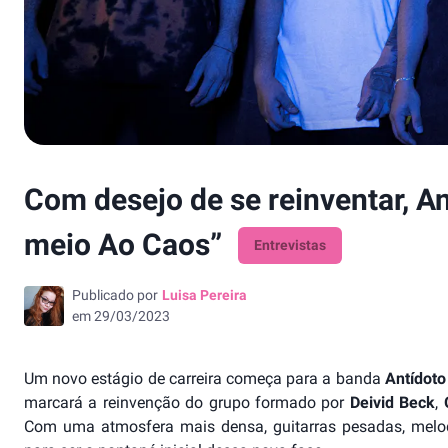
Com desejo de se reinventar, A
meio Ao Caos”
Entrevistas
Publicado por
Luisa Pereira
em
29/03/2023
Um novo estágio de carreira começa para a banda
Antídot
marcará a reinvenção do grupo formado por
Deivid Beck
,
Com uma atmosfera mais densa, guitarras pesadas, melodia