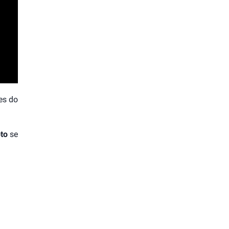
es do
to
se