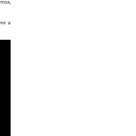
amos,
eve a