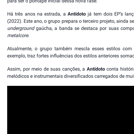
para ser o pontapé inicial dessa nova fase.
Há três anos na estrada, a
Antídoto
já tem dois EP’s lan
(2022). Este ano, o grupo prepara o terceiro projeto, aind
underground
gaúcha, a banda se destaca por suas composi
metalcore.
Atualmente, o grupo também mescla esses estilos com 
exemplo, traz fortes influências dos estilos anteriores soma
Assim, por meio de suas canções, a
Antídoto
conta histór
melódicos e instrumentais diversificados carregados de mui