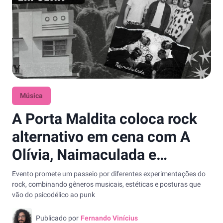
Música
A Porta Maldita coloca rock
alternativo em cena com A
Olívia, Naimaculada e
Applegate na Casa
Evento promete um passeio por diferentes experimentações do
rock, combinando gêneros musicais, estéticas e posturas que
Rockambole
vão do psicodélico ao punk
Publicado por
Fernando Vinícius