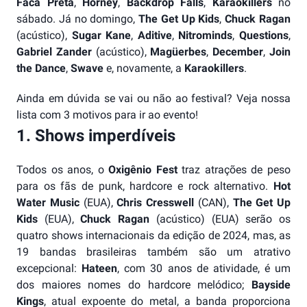
Faca Preta
,
Horney
,
Backdrop Falls
,
Karaokillers
no
sábado. Já no domingo,
The Get Up Kids
,
Chuck Ragan
(acústico),
Sugar Kane
,
Aditive
,
Nitrominds
,
Questions
,
Gabriel Zander
(acústico),
Magüerbes
,
December
,
Join
the Dance
,
Swave
e, novamente, a
Karaokillers
.
Ainda em dúvida se vai ou não ao festival? Veja nossa
lista com 3 motivos para ir ao evento!
1. Shows imperdíveis
Todos os anos, o
Oxigênio Fest
traz atrações de peso
para os fãs de punk, hardcore e rock alternativo.
Hot
Water Music
(EUA),
Chris Cresswell
(CAN),
The Get Up
Kids
(EUA),
Chuck Ragan
(acústico) (EUA) serão os
quatro shows internacionais da edição de 2024, mas, as
19 bandas brasileiras também são um atrativo
excepcional:
Hateen
, com 30 anos de atividade, é um
dos maiores nomes do hardcore melódico;
Bayside
Kings
, atual expoente do metal, a banda proporciona