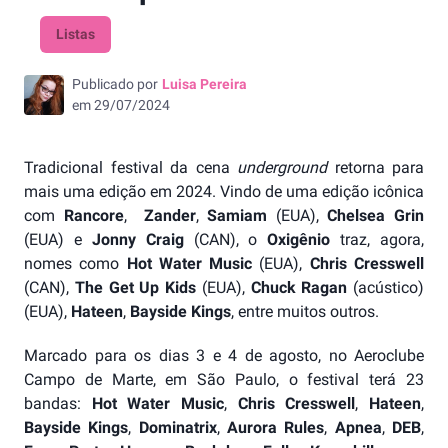
Listas
Publicado por
Luisa Pereira
em
29/07/2024
Tradicional festival da cena
underground
retorna para
mais uma edição em 2024. Vindo de uma edição icônica
com
Rancore
,
Zander
,
Samiam
(EUA),
Chelsea Grin
(EUA) e
Jonny Craig
(CAN), o
Oxigênio
traz, agora,
nomes como
Hot Water Music
(EUA),
Chris Cresswell
(CAN),
The Get Up Kids
(EUA),
Chuck Ragan
(acústico)
(EUA),
Hateen
,
Bayside Kings
, entre muitos outros.
Marcado para os dias 3 e 4 de agosto, no Aeroclube
Campo de Marte, em São Paulo, o festival terá 23
bandas:
Hot Water Music
,
Chris Cresswell
,
Hateen
,
Bayside Kings
,
Dominatrix
,
Aurora Rules
,
Apnea
,
DEB
,