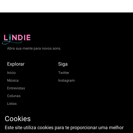
Abra sua mente para novos sons.
Explorar
Siga
Início
Twitter
Música
Instagram
Entrevistas
Colunas
Listas
Shows
Cookies
Sobre
Equipe
Este site utiliza cookies para te proporcionar uma melhor