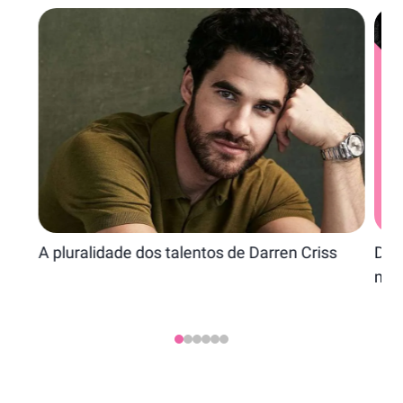
A pluralidade dos talentos de Darren Criss
Dia
marc