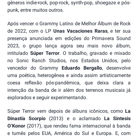
gêneros indie-rock, pop-rock, synth-pop, shoegaze e pós-
punk, entre muitos outros.
Após vencer o Grammy Latino de Melhor Álbum de Rock
de 2022, com o LP
Unas Vacaciones Raras
, e ter sua
presença anunciada em edições do Primavera Sound
2023, o grupo lança agora seu mais novo álbum,
intitulado
Súper Terror
. O trabalho, gravado e mixado
no Sonic Ranch Studios, nos Estados Unidos, pelo
vencedor do Grammy
Eduardo Bergallo
, desenvolve
uma poética, heterogênea e ainda assim artisticamente
coesa reflexão pós-pandêmica, que deixa clara a
intenção da banda de ir além dos terrenos musicais já
explorados e seguir experimentando.
Súper Terror vem depois de álbuns icônicos, como
La
Dinastía Scorpio
(2013) e o aclamado
La Sintesis
O’Konor
(2017), que rendeu fama internacional à banda
e turnês pelos EUA, América do Sul e Europa. E, com