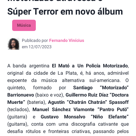
Súper Terror em novo álbum
Música
Publicado por
Fernando Vinícius
em
12/07/2023
A banda argentina
El Mató a Un Policía Motorizado
,
original da cidade de La Plata, é, há anos, admirável
expoente da música alternativa sul-americana. O
quinteto, formado por
Santiago “Motorizado”
Barrionuevo
(baixo e voz),
Guillermo Ruiz Díaz
“Doctora
Muerte”
(bateria),
Agustín “Chatrán Chatrán” Spassoff
(teclados),
Manuel Sánchez Viamonte “Pantro Putö”
(guitarra) e
Gustavo Monsalvo “Niño Elefante”
(guitarra), conta com uma discografia cativante que
desafia rótulos e fronteiras criativas, passando pelos