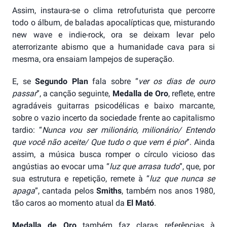
Assim, instaura-se o clima retrofuturista que percorre
todo o álbum, de baladas apocalípticas que, misturando
new wave e indie-rock, ora se deixam levar pelo
aterrorizante abismo que a humanidade cava para si
mesma, ora ensaiam lampejos de superação.
E, se
Segundo Plan
fala sobre “
ver os dias de ouro
passar
”, a canção seguinte,
Medalla de Oro
, reflete, entre
agradáveis guitarras psicodélicas e baixo marcante,
sobre o vazio incerto da sociedade frente ao capitalismo
tardio: “
Nunca vou ser milionário, milionário/ Entendo
que você não aceite/ Que tudo o que vem é pior
”. Ainda
assim, a música busca romper o círculo vicioso das
angústias ao evocar uma “
luz que arrasa tudo
”, que, por
sua estrutura e repetição, remete à “
luz que nunca se
apaga
”, cantada pelos
Smiths
, também nos anos 1980,
tão caros ao momento atual da
El Mató
.
Medalla de Oro
também faz claras referências à