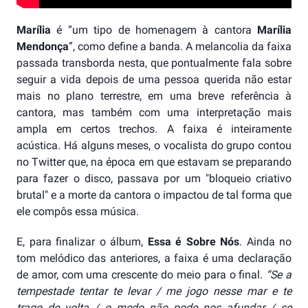
Marília
é “um tipo de homenagem à cantora
Marília
Mendonça
”, como define a banda. A melancolia da faixa
passada transborda nesta, que pontualmente fala sobre
seguir a vida depois de uma pessoa querida não estar
mais no plano terrestre, em uma breve referência à
cantora, mas também com uma interpretação mais
ampla em certos trechos. A faixa é inteiramente
acústica. Há alguns meses, o vocalista do grupo contou
no Twitter que, na época em que estavam se preparando
para fazer o disco, passava por um "bloqueio criativo
brutal" e a morte da cantora o impactou de tal forma que
ele compôs essa música.
E, para finalizar o álbum,
Essa é Sobre Nós
. Ainda no
tom melódico das anteriores, a faixa é uma declaração
de amor, com uma crescente do meio para o final.
“Se a
tempestade tentar te levar / me jogo nesse mar e te
trago de volta / o medo não pode nos afundar / se