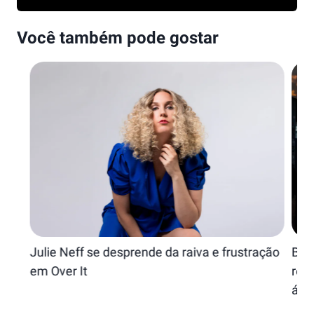
Você também pode gostar
Julie Neff se desprende da raiva e frustração
Bad
em Over It
retr
álb