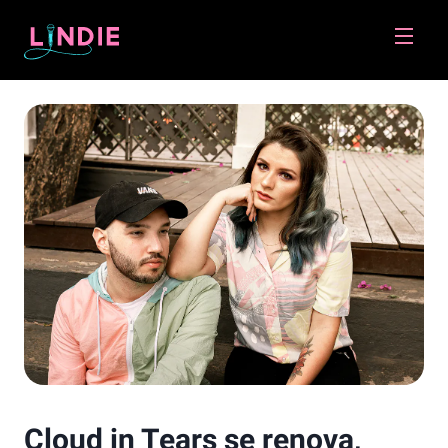
Lindie
Cloud in Tears se renova,