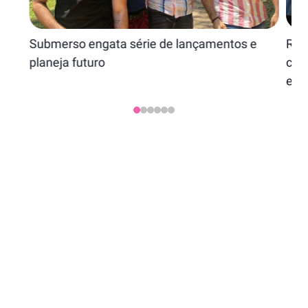
Submerso engata série de lançamentos e
Ref
planeja futuro
cen
em 