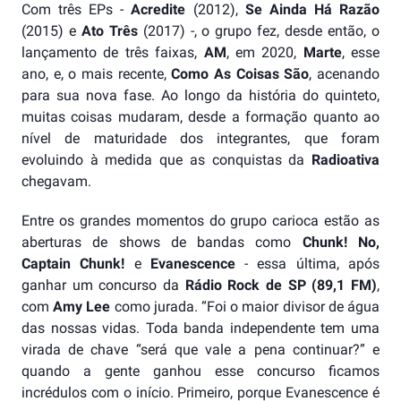
Com três EPs -
Acredite
(2012),
Se Ainda Há Razão
(2015) e
Ato Três
(2017) -, o grupo fez, desde então, o
lançamento de três faixas,
AM
, em 2020,
Marte
, esse
ano, e, o mais recente,
Como As Coisas São
, acenando
para sua nova fase. Ao longo da história do quinteto,
muitas coisas mudaram, desde a formação quanto ao
nível de maturidade dos integrantes, que foram
evoluindo à medida que as conquistas da
Radioativa
chegavam.
Entre os grandes momentos do grupo carioca estão as
aberturas de shows de bandas como
Chunk! No,
Captain Chunk!
e
Evanescence
- essa última, após
ganhar um concurso da
Rádio Rock de SP (89,1 FM)
,
com
Amy Lee
como jurada. “Foi o maior divisor de água
das nossas vidas. Toda banda independente tem uma
virada de chave “será que vale a pena continuar?” e
quando a gente ganhou esse concurso ficamos
incrédulos com o início. Primeiro, porque Evanescence é