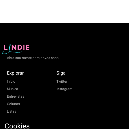
Abra sua mente para novos sons.
Explorar
Siga
Início
Twitter
Música
Instagram
Entrevistas
Colunas
Listas
Shows
Cookies
Sobre