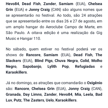
Hevo84
,
Dead Fish
,
Zander
,
Samiam
(EUA),
Chelsea
Grin
(EUA) e
Jonny Craig
(CAN) são alguns nomes que
se apresentarão no festival. Ao todo, são 24 atrações
que se apresentarão entre os dias 26 e 27 de agosto, em
um amplo hangar do Aeroclube Campo de Marte, em
São Paulo. A oitava edição é uma realização da Gig
Music e Hangar 110.
No sábado, quem estiver no festival poderá ver os
shows de
Rancore
,
Samiam
(EUA),
Dead Fish
,
The
Slackers
(EUA),
Blind Pigs
,
Chuva Negra
,
Colid
,
Molho
Negro
,
Sapobanjo
,
Lylith Pop
,
Refugiadas
e
Karaokillers
.
Já no domingo, as atrações que comandarão o
Oxigênio
são:
Rancore
,
Chelsea Grin
(EUA),
Jonny Craig
(CAN),
Granada
,
Day Limns
,
Zander
,
Hevo84
,
Mia
,
Leela
,
Bad
Luv
,
Putz
,
The Zasters
,
Uelo
,
Karaokillers
.